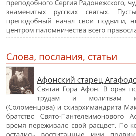
преподобного Сергия Радонежского, чу
знаменитых русских святых. Пуст
преподобный начал свои подвиги, не
центром паломничества всего правосл
Слова, послания, статьи
Афонский старец Агафод
Святая Гора Афон. Вторая по
трудам и молитвам ие
(Соломенцова) и схиархимандрита Ма
братство Свято-Пантелеимонового А
время переживало свой расцвет. По к
остались воспитанные ими подвиж