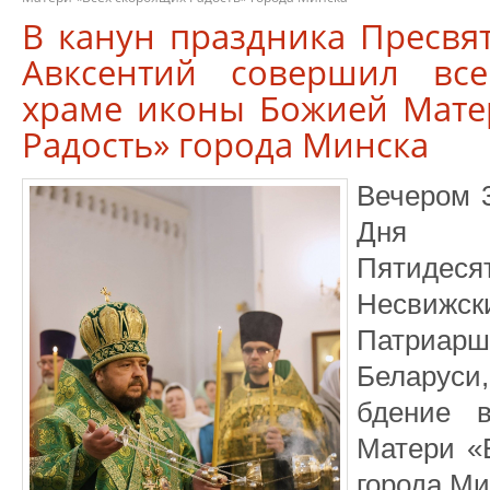
В канун праздника Пресвя
Авксентий совершил вс
храме иконы Божией Мате
Радость» города Минска
Вечером 3
Дня С
Пятиде
Несвижск
Патриа
Беларус
бдение 
Матери «
города Ми