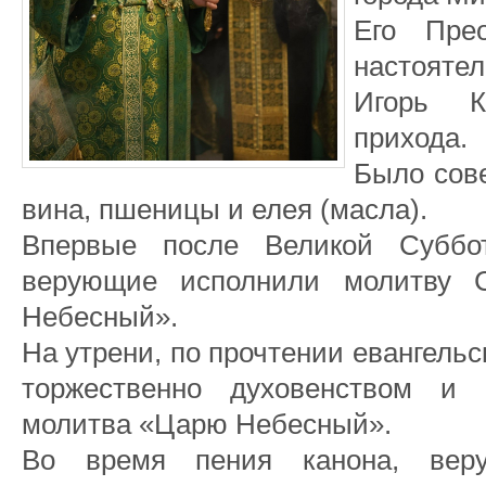
Его Прео
настоят
Игорь К
прихода.
Было сов
вина, пшеницы и елея (масла).
Впервые после Великой Суббо
верующие исполнили молитву 
Небесный».
На утрени, по прочтении евангельск
торжественно духовенством и
молитва «Царю Небесный».
Во время пения канона, вер