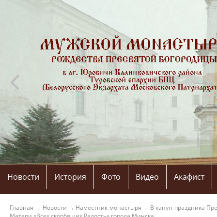
Новости
История
Фото
Видео
Акафист
Главная
→
Новости
→
Наместник монастыря
→
В канун праздника Пр
Матери «Всех скорбящих Радость» города Минска