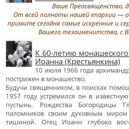
Ваше Преосвященство, д
От всей полноты нашей епархии — 
примите сегодня самые искренние и се
Вашего тезоименитства, с В
К 60-летию монашеского
Иоанна (Крестьянкина)
10 июля 1966 года архимандр
пострижен в монашество.
Будучи священником, в поисках помощ
1957 году устремился он в известну
пустынь. Рождества Богородицы Г
паломников своим духовным миром
тишиной. Отец Иоанн глубоко восч